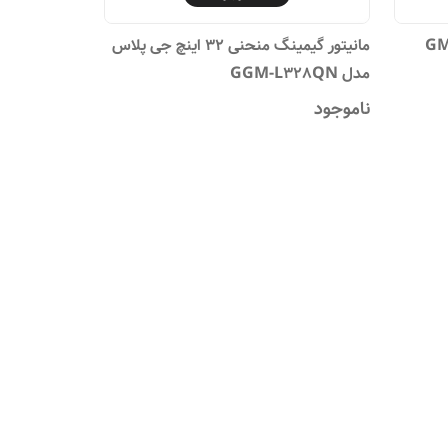
جی پلاس مدل GMK-
مانیتور گیمینگ منحنی 32 اینچ جی پلاس
مدل GGM-L328QN
ناموجود