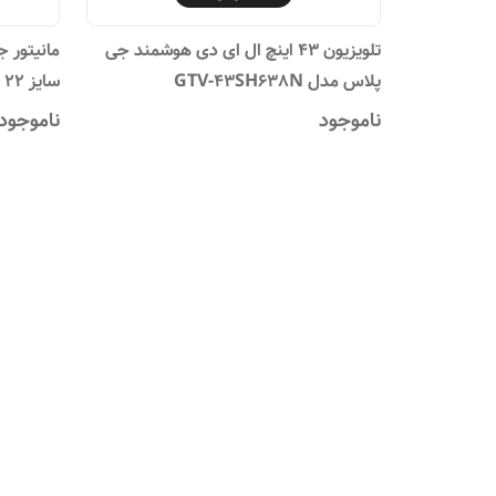
تلویزیون 43 اینچ ال ای دی هوشمند جی
پلاس مدل GTV-43SH638N
نرخ بروزرسان
ناموجود
ناموجود