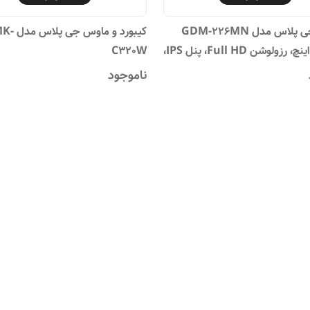
مانیتور جی پلاس مدل GDM-226MN
کیبورد و ماوس 
سایز 22 اینچ، رزولوشن Full HD، پنل IPS،
C320W
ی تصویر 100 هرتز
ناموجود