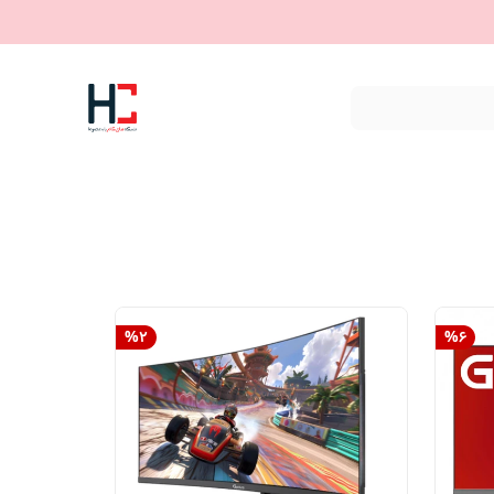
%
2
%
6