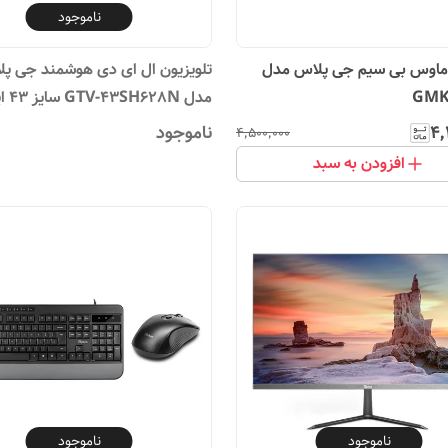
ناموجود
 ماوس بی سیم جی پلاس مدل
تلویزیون ال ای دی هوشمند جی پ
GMK
مدل GTV-43SH628N سایز 43 اینچ
۴٬
ناموجود
۴٬۵۰۰٬۰۰۰
افزودن به سبد
ناموجود
ناموجود