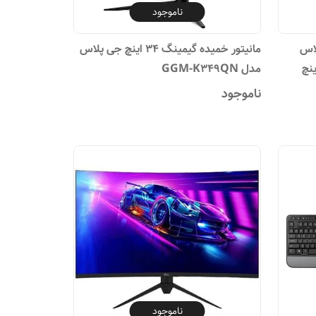
ناموجود
لاس
مانیتور خمیده گیمینگ 34 اینچ جی پلاس
مدل GGM-K349QN
ناموجود
ناموجود