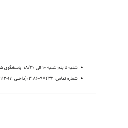
شنبه تا پنج شنبه 10 الی 18/30 پاسخگوی شما هستیم
شماره تماس: 02186097432(داخلی 111-112)-09902206422