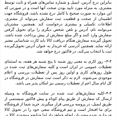
بنابراین درج آدرس، ایمیل و شماره تماس‌های همراه و ثابت توسط 
مشتری، به منزله مورد تایید بودن صحت آنها است و در صورتی که 
این موارد به صورت صحیح یا کامل درج نشده باشد، فروشگاه جهت 
اطمینان از صحت و قطعیت ثبت سفارش می‌تواند از مشتری، 
اطلاعات تکمیلی و بیشتری درخواست کند .همچنین، مشتریان 
می‌توانند نام، آدرس و تلفن شخص دیگری را برای تحویل گرفتن 
سفارش وارد کنند و اگر مبلغ سفارش از پیش پرداخت شده باشد، 
تحویل گیرنده سفارش هنگام دریافت کالا باید کارت شناسایی معتبر 
ارائه نماید. همچنین آدرسی که خریدار به عنوان آدرس تحویل‌گیرنده 
ثبت یا انتخاب می‌کند، در فاکتور درج خواهد شد.
۳-۴– روز کاری به معنی روز شنبه تا پنج شنبه هر هفته، به استثنای 
تعطیلات عمومی در ایران است و کلیه سفارش‏‌های ثبت شده در 
طول روزهای کاری و اولین روز پس از تعطیلات بررسی و اعلام 
موجودی می‌‏شوند. لازم به ذکر است ثبت سفارش در فروشگاه در 
کل ایام سال اعم از تعطیلات رسمی نیز امکان پذیر می باشد.
۴-۴–کلیه سفارش‌‏های ثبت شده در سایت فروشگاه به وسیله 
ارسال کد سفارش از طریق پیام کوتاه و پیش فاکتور سیستمی از 
طریق ایمیل، در پروسه بررسی قرار میگیرند. خرید شما از فروشگاه 
برای ما افتخار است و تیم فروشگاه سعی خود را در تحویل کالا 
خریداری شده مشتریان انجام خواهد داد اما چنانچه موجودی کالا در 