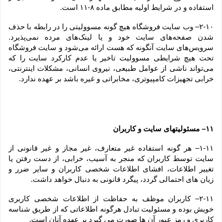
استفاده و در شرایط اولیه مطابق ماده ۸-۱۱ است.
۲-۱۰– وب ‏‌سایت فروشگاه هیچ گونه مسوولیتی را در رابطه با حذف 
شدن صفحه‏‌های سایت خود و یا لینک‏‌های مرده نمی‌‏پذیرد. 
سروﻳس‌‏های سایت آن‏گونه که هست ارائه می‏‌شود و سایت فروشگاه 
تحت هیچ شرایطی مسوولیت تاخیر یا عدم کارکرد سایت را که 
می‌تواند ناشى از عوامل طبیعى، نیروى انسانی، مشکلات اینترنتى، 
خرابی تجهیزات کامپیوترى، مخابراتى و غیره باشد بر عهده ندارد.
۱۱– مسئولیتهای سایت و کاربران
۱-۱۱– هر گونه استفاده غیر متعارف، غیر مجاز و غیر قانونی از 
سایت توسط کاربران که منجر به آسیب، خرابی، از دست رفتن یا 
تغییر اطلاعات، افشای اطلاعات شخصی کاربران و سایر ضرر و 
زیان های احتمالی گردد، پیگرد قانونی به دنبال خواهد داشت.
۲-۱۱– کاربران موظف به حفاظت از اطلاعات شخصی کاربری 
خویش بوده و مسئولیت تبادل هرگونه اطلاعاتی که از طریق شناسه 
کاربری و رمز عبور آن ها صورت می گیرد بر عهده آنان است.