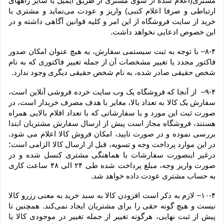
مشتری(اعلام شده از سوی مشتری از طریق ایمیل یا سایر راههای 
ارتباطی و صرفا اعلام کتبی) واریز و عودت می‌نماید و مشتری با 
خرید از سایت فروشگاه از این امر و کلیه قوانین آگاهی داشته و در 
این خصوص ادعایی نخواهد داشت.
۸-۴– با توجه به ثبت سیستمی سفارش، به هیچ عنوان امکان صدور 
فاکتور مجدد یا تغییر مشخصات آن از جمله تغییر فاکتوری که به نام 
شخص حقیقی صادر شده، به نام شخص حقیقی دیگری وجود ندارد.
۹-۴–  از آنجا که فروشگاه یک وب ‌سایت خرده‌ فروشی آنلاین است، 
سفارش یک کالا به تعداد بالا، مغایر با هدف مصرف خریدار است، در 
صورت ثبت این مورد و یا سفارشاتی که با تعداد اقلام بالایی همراه 
هستند، فروشگاه مجاز است پیش از ارسال سفارش مشتریان ابتدا 
بررسی نموده و در صورت تایید، امکان فروش کالا اعلام می شود. 
در این موارد پرداخت وجه و تسویه، قبل از ارسال کالا الزامی است؛ 
درغیر اینصورت سفارشات با هماهنگی مشتری کنسل شده و در 
صورت واریز وجه، مبلغ پرداخت شده طی ۲۴ الی ۴۸ ساعت کاری 
به حساب مشتری عودت داده خواهد شد.
۱۰-۴– لازم به ذکر است افزودن کالا به سبد خرید به معنی رزرو کالا 
نیست و هیچ گونه حقی را برای مشتریان ایجاد نمی‌کند. همچنین تا 
پیش از ثبت نهایی، هرگونه تغییر از جمله تغییر در موجودی کالا یا 