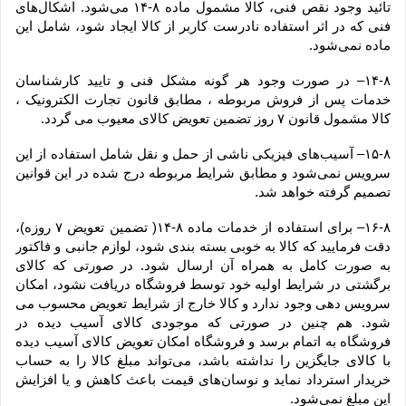
تائید وجود نقص فنی، کالا مشمول ماده ۸-۱۴ می‏‌شود. اشکال‏‌های 
فنی که در اثر استفاده نادرست کاربر از کالا ایجاد شود، شامل این 
ماده نمی‌‏شود.
۱۴-۸– در صورت وجود هر گونه مشکل فنی و تایید کارشناسان 
خدمات پس از فروش مربوطه ، مطابق قانون تجارت الکترونیک ، 
کالا مشمول قانون ۷ روز تضمین تعویض کالای معیوب می گردد.
۱۵-۸– آسیب‏‌های فیزیکی ناشی از حمل و نقل شامل استفاده از این 
سرویس نمی‏‌شود و مطابق شرایط مربوطه درج شده در این قوانین 
تصمیم گرفته خواهد شد.
۱۶-۸– برای استفاده از خدمات ماده ۸-۱۴( تضمین تعویض ۷ روزه)، 
دقت فرمایید که کالا به ‏خوبی بسته ‌بندی شود، لوازم جانبی و فاکتور 
به صورت کامل به همراه آن ارسال شود. در صورتی که کالای 
برگشتی در شرایط اولیه خود توسط فروشگاه دریافت نشود، امکان 
سرویس دهی وجود ندارد و کالا خارج از شرایط تعویض محسوب می 
شود. هم چنین در صورتی که موجودی کالای آسیب دیده در 
فروشگاه به اتمام برسد و فروشگاه امکان تعویض کالای آسیب دیده 
با کالای جایگزین را نداشته باشد، می‌تواند مبلغ کالا را به حساب 
خریدار استرداد نماید و نوسان‏‌های قیمت باعث کاهش و یا افزایش 
این مبلغ نمی‌‏شود.