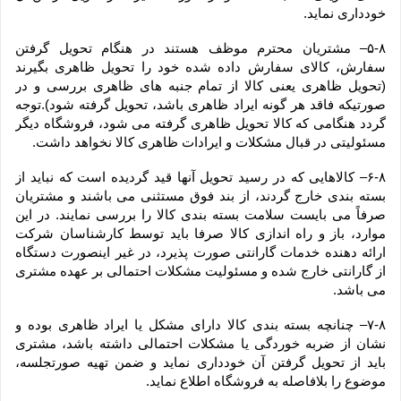
خودداری نماید.
۵-۸– مشتریان محترم موظف هستند در هنگام تحویل گرفتن 
سفارش، کالای سفارش داده شده خود را تحویل ظاهری بگیرند 
(تحویل ظاهری یعنی کالا از تمام جنبه های ظاهری بررسی و در 
صورتیکه فاقد هر گونه ایراد ظاهری باشد، تحویل گرفته شود).توجه 
گردد هنگامی که کالا تحویل ظاهری گرفته می شود، فروشگاه دیگر 
مسئولیتی در قبال مشکلات و ایرادات ظاهری کالا نخواهد داشت.
۶-۸– کالاهایی که در رسید تحویل آنها قید گردیده است که نباید از 
بسته بندی خارج گردند، از بند فوق مستثنی می باشند و مشتریان 
صرفاً می بایست سلامت بسته بندی کالا را بررسی نمایند. در این 
موارد، باز و راه اندازی کالا صرفا باید توسط کارشناسان شرکت 
ارائه دهنده خدمات گارانتی صورت پذیرد، در غیر اینصورت دستگاه 
از گارانتی خارج شده و مسئولیت مشکلات احتمالی بر عهده مشتری 
می باشد.
۷-۸– چنانچه بسته بندی کالا دارای مشکل یا ایراد ظاهری بوده و 
نشان از ضربه خوردگی یا مشکلات احتمالی داشته باشد، مشتری 
باید از تحویل گرفتن آن خودداری نماید و ضمن تهیه صورتجلسه، 
موضوع را بلافاصله به فروشگاه اطلاع نماید.