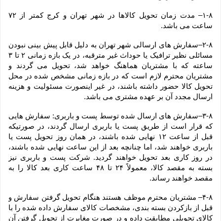
۱-۸– مدت زمان تحویل کالاها در شهر تهران و کرج کمتر از ۷۲ 
ساعت می باشد.
۲-۸–سفارش های ارسالی شهر تهران به دلیل قابل پیش بینی نبودن 
مسائلی نظیر ترافیک یا حوداث غیر مترقبه، در یک بازه زمانی ۲ تا ۳ 
ساعته که با مشتریان هماهنگ خواهد شد، تحویل می گردند و 
مشتریان محترم لازم است که در بازه زمانی مشخص شده در محل 
تحویل کالا حضور داشته باشند، در غیر اینصورت مسئولیت و هزینه 
ارسال مجدد آن بر عهده مشتری می باشد.
۳-۸–سفارش های ارسال شده توسط پست و باربری: سفارش هایی 
که قرار است از طریق پست یا باربری ارسال گردند، در صورتیکه 
قبل از ساعت ۱۲ نهایی شده باشند، در همان روز تحویل پست یا 
باربری خواهند شد، اما چنانچه بعد از این ساعت نهایی شده باشند، 
در روز کاری بعد تحویل خواهند گردید. شرکت پست و باربری نیز 
بسته به مقصد کالا، معمولاً ۲۴ تا ۴۸ ساعت کاری بعد کالا را به 
مقصد خواهند رساند.
۴-۸– مشتریان محترم موظف هستند هنگام تحویل گرفتن سفارش و 
قبل از بازکردن بسته بندی، مشخصات کالای سفارش داده شده را با 
کالای تحویلی مطابقت داده و در صورت مغایرت از تحویل گرفتن آن 