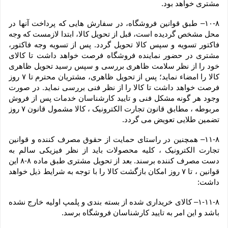
مشتری خواهد بود.
۱۰-۸– طبق قوانین فروشگاه، در سفارش هایی که پرداخت آنها در 
محل مشخص گردیده است، قبل از تحویل کالا، ابتدا لازمست که وجه 
فاکتور تسویه و سپس کالا تحویل گردد. پس از تسویه وجه فاکتور، 
مشتری در حضور نماینده فروشگاه فرصت خواهد داشت تا کالای 
خود را از نظر سلامت ظاهری بررسی و سپس رسید تحویل ظاهری 
کالا را امضاء نماید؛ پس از تحویل ظاهری، مشتریان محترم تا ۷ روز 
فرصت خواهد داشت تا کالا را از نظر فنی بررسی نماید. در صورت 
وجود هر گونه مشکل فنی و تایید کارشناسان خدمات پس از فروش 
مربوطه ، مطابق قانون تجارت الکترونیک ، کالا مشمول قانون ۷ روز 
تضمین طلایی تعویض می گردد.
۱۱-۸– همچنین در راستای حمایت از حقوق مصرف کننده و قوانین 
تجارت الکترونیک ، کلیه محصولات باید از نظر فیزیکی سالم به 
دست مصرف کننده برسند. بعد از تحویل مشتری طبق ماده ۸-۸ این 
قوانین ، تا ۷ روز امکان بازگشت کالا را با توجه به شرایط ذیل خواهد 
داشت:
۱-۱۱-۸– کالای خریداری شده از بسته بندی و پلمپ اولیه خارج نشده 
باشد و این امر به تایید کارشناسان فروشگاه برسد.