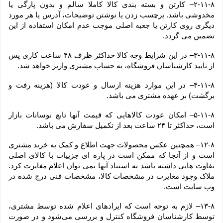
۲-۱۱-۸– کارتن و بسته بندی کالا کاملا سالم و بدون پارگی یا 
مخدوشی باشد. برچسب زدن یا نوشتن توضیحات، آدرس یا هر مورد 
دیگری روی کارتن یا جعبه اصلی موجب عدم امکان استفاده از این 
تضمین می گردد.
۳-۱۱-۸– در این شرایط وجه کالا حداکثر ظرف ۴۸ ساعت کاری پس 
از تایید کارشناسان فروشگاه، به حساب مشتری واریز خواهد شد.
۴-۱۱-۸– در این موارد هزینه ارسال و عودت کالا (هزینه رفت و 
برگشت) بر عهده مشتری می باشد.
۵-۱۱-۸– امکان عودت کالاهایی که قیمت آنها تابع نوسانات بازار 
است، حداکثر تا ۲۴ ساعت بعد از تکمیل سفارش می باشد.
۱۲-۸– همچنین عکس محصولات جهت اطلاع و کمک به خرید مشتری 
است و از آنجا که ممکن است در پاره ای جزییات با کالای اصلی 
تفاوت هایی داشته باشد به استناد آنها نمی توان اعلام مغایرت کرد. 
ملاک وجود مغایرت در مشخصات کالا، مشخصات فنی درج شده در 
وب سایت است.
۱۳-۸– لازم به توجه است که ایرادهای اعلام شده توسط مشتری، 
توسط کارشناسان فروشگاه کنترل و بررسی می‏‌شود و در صورت 