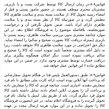
قوانین۸-۸-در زمان ارسال کالا توسط شرکت پست و یا باربری، 
مشتریان محترم موظف هستند در حضور مامور پستی و قبل از 
امضاء رسید تحویل کالا، از سلامت بسته بندی و سلامت ظاهری کالا 
مطمئن گردد و در صورتیکه کالا از نظر بسته بندی و یا سلامت 
ظاهری دارای ایراد باشد، ضمن تحویل نگرفتن آن و درخواست 
صورتجلسه، بلافاصله موضوع را به فروشگاه اطلاع دهد. در این 
موارد چنانچه مشتری بدون بررسی سلامت ظاهری، رسید پستی یا 
باربری (بمنزله دریافت کالا بصورت صحیح و سالم) را امضاء نماید، 
دیگر حق اعتراضی در مورد سلامت ظاهری کالا نخواهد داشت، زیرا 
به دلیل آنکه مشتری شخصاً تایید نموده است که کالا را صحیح و 
سالم دریافت نموده است، دیگر امکان هیچگونه پیگیری برای 
دریافت خسارت توسط مشتری وجود ندارد. در ضمن در این موارد 
مطابق ماده ۶ این قوانین عمل خواهد شد.
قوانین۹-۸- طبق دستورالعمل پلیس فتا در هنگام تحویل سفارشاتی 
که پرداخت آنها آنلاین بوده است، ارائه کارت ملی مطابق با نام فرد 
سفارش دهنده، اجباری است. چنانچه فردی که کالا را سفارش داده 
و پرداخت آن را بصورت آنلاین انجام داده، تمایل داشته باشد کالا 
تحویل فرد دیگری گردد، باید از طریق پنل، ایمیل یا پیامک، نام فرد 
تحویل گیرنده را به فروشگاه اعلام نماید، در غیر اینصورت فروشگاه 
کالا را تحویل نداده و در این موارد هزینه ارسال مجدد بر عهده 