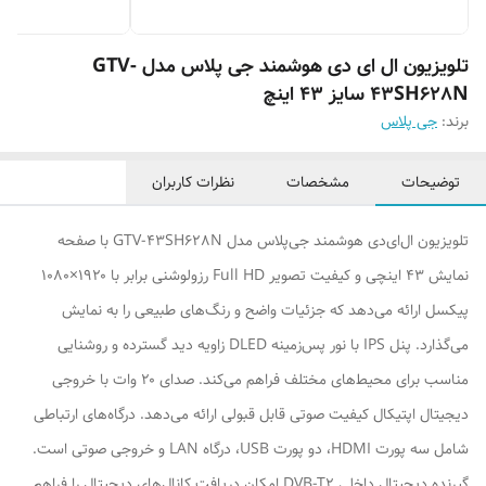
تلویزیون ال ای دی هوشمند جی پلاس مدل GTV-
43SH628N سایز 43 اینچ
برند:
جی پلاس
توضیحات
مشخصات
نظرات کاربران
تلویزیون ال‌ای‌دی هوشمند جی‌پلاس مدل GTV-43SH628N با صفحه
نمایش ۴۳ اینچی و کیفیت تصویر Full HD رزولوشنی برابر با ۱۹۲۰×۱۰۸۰
پیکسل ارائه می‌دهد که جزئیات واضح و رنگ‌های طبیعی را به نمایش
می‌گذارد. پنل IPS با نور پس‌زمینه DLED زاویه دید گسترده و روشنایی
مناسب برای محیط‌های مختلف فراهم می‌کند. صدای ۲۰ وات با خروجی
دیجیتال اپتیکال کیفیت صوتی قابل قبولی ارائه می‌دهد. درگاه‌های ارتباطی
شامل سه پورت HDMI، دو پورت USB، درگاه LAN و خروجی صوتی است.
گیرنده دیجیتال داخلی DVB-T2 امکان دریافت کانال‌های دیجیتال را فراهم