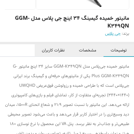
مانیتور خمیده گیمینگ 34 اینچ جی پلاس مدل GGM-
K349QN
برند:
جی پلاس
توضیحات
مشخصات
نظرات کاربران
مانیتور خمیده جی‌پلاس مدل GGM-K349QN سایز 34 اینچ مانیتور G-
Plus GGM-K349QN یکی از مانیتورهای حرفه‌ای و گیمینگ برند ایرانی
جی‌پلاس است که با طراحی خمیده و رزولوشن فوق‌عریض UWQHD
(3440×1440) تجربه‌ای متفاوت از کار، تماشای فیلم و بازی‌های کامپیوتری
ارائه می‌دهد. این مانیتور با نسبت تصویر 21:9 و شعاع انحنای 1500R، میدان
دید وسیع‌تری را در اختیار کاربر قرار می‌دهد و باعث می‌شود تصویر محیطی
طبیعی‌تر و جذاب‌تر به نظر برسد. پنل VA این محصول با نرخ نوسازی 180
هرتز و زمان پاسخ‌دهی سریع 1 میلی‌ثانیه، تصاویری روان و بدون تاخیر