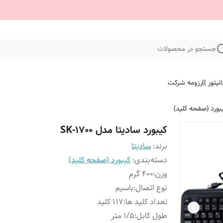
جستجو در محصولات
نیتور ))
رزومه شرکت
بورد (صفحه کلید)
کیبورد سادیتا مدل SK-1700
برند:
سادیتا
دسته‌بندی
:
کیبورد (صفحه کلید)
وزن
:
400 گرم
نوع اتصال
:
باسیم
تعداد کلید ها
:
117 کلید
طول کابل
:
1/5 متر