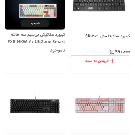
ناموجود
کیبورد مکانیکی بی‌سیم سه حالته
کیبورد سادیتا مدل SK-204
FXR-HKW-110 UltZone Smart
Display
ناموجود
۹۹۰٬۰۰۰
افزودن به سبد