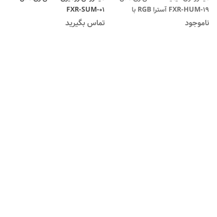
FXR-HUM-19 آسترا RGB با
FXR-SUM-01
قابلیت کاهش نویز
ناموجود
تماس بگیرید