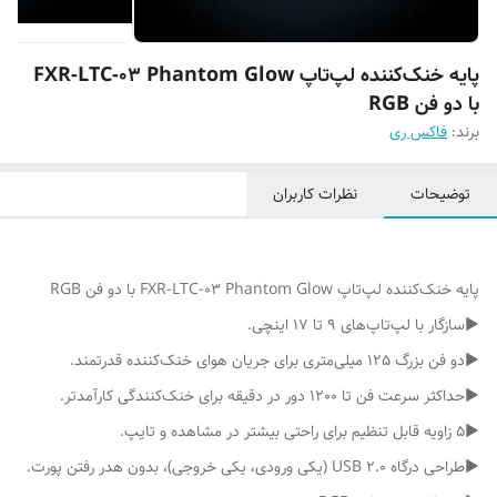
پایه خنک‌کننده لپ‌تاپ FXR-LTC-03 Phantom Glow
با دو فن RGB
برند:
فاکس ری
توضیحات
نظرات کاربران
پایه خنک‌کننده لپ‌تاپ FXR-LTC-03 Phantom Glow با دو فن RGB
▶سازگار با لپ‌تاپ‌های 9 تا 17 اینچی.
▶دو فن بزرگ 125 میلی‌متری برای جریان هوای خنک‌کننده قدرتمند.
▶حداکثر سرعت فن تا 1200 دور در دقیقه برای خنک‌کنندگی کارآمدتر.
▶5 زاویه قابل تنظیم برای راحتی بیشتر در مشاهده و تایپ.
▶طراحی درگاه USB 2.0 (یکی ورودی، یکی خروجی)، بدون هدر رفتن پورت.