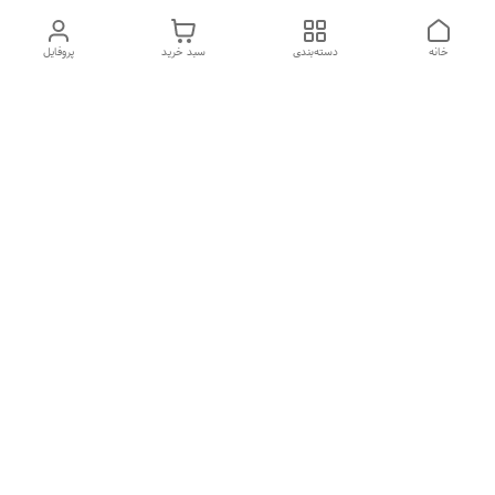
خانه
دسته‌بندی
سبد خرید
پروفایل
دسترسی سریع
HIGH COM
سیاست حریم خصوصی
تماس با ما
قوانین و مقررات
درباره ما
شنبه تا چهارشنبه 10 الی 18/30 ، پنج شنبه 10 الی 14 پاسخگوی شما
هستیم