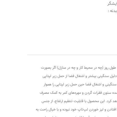
 نمایشگر
چ - جنس بدنه :
 طول روز (چه در محیط کار و چه در منازل) اگر بصورت
دلیل سنگینی بیشتر و اشغال فضا از حمل زیر لپتاپی
نظیم ارتفاع صفحه نمایش با چشم کاربر( در 7 موقعیت مختلف) ، مشکل سنگینی و اشغال فضا حین حمل زیر لپتاپی را هموار
ه شده ستون فقرات گردن و مهره‌های کمر به کمک مصرف
 کرد. این محصول با قابلیت تنظیم ارتفاع، از جنس
تادن و لیز خوردن لپ‌تاپ خود نبوده و با خیال راحت به