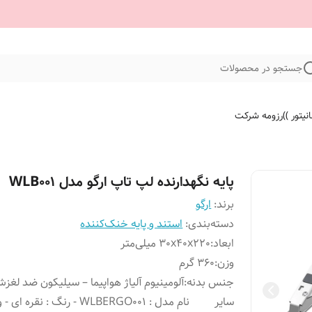
جستجو در محصولات
نیتور ))
رزومه شرکت
پایه نگهدارنده لپ تاپ ارگو مدل WLB001
برند:
ارگو
دسته‌بندی
:
استند و پایه خنک‌کننده
ابعاد
:
30x40x220 میلی‌متر
وزن
:
360 گرم
جنس بدنه
:
آلومینیوم آلیاژ هواپیما – سیلیکون ضد لغز
سایر
نام مدل : WLBERGO001 - رنگ : نقره ای