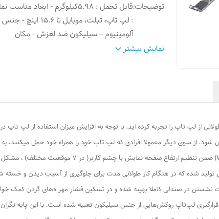
توضیحات
:
قابل تحمل : 5.98کیلوگرم - ابعاد مناسب
: لپ تاپ، تبلت، موبایل تا 15.6 این
آلومینیوم – سیلیکون ضد لغزش - مکان
رنگ
:
نقره ای
نمایش بیشتر
انی از لپ تاپ را تجربه کرده اید. با توجه به افزایش میزان استفاده از لپ تاپ در
 شود. از سوی دیگر معمولا افرادی که لپ تاپ خود را همراه خود حمل میکنند، به 
امتناع می کنند. با زیر لپ تاپی تاشو (مدل WLBERGO001) ضمن ت
غوبی تولید شده که در هنگام کار طولانی مدت برای جلوگیری از آسیب دیدن و خست
 نشستن در صندلی کاملا بهینه شده و در تسکین فشار مهر ه‌های گردن کمک خواهد
رگیری لپ‌تاپ روکش‌هایی از جنس سیلیکون تعبیه شده است. با این پایه نگران اف