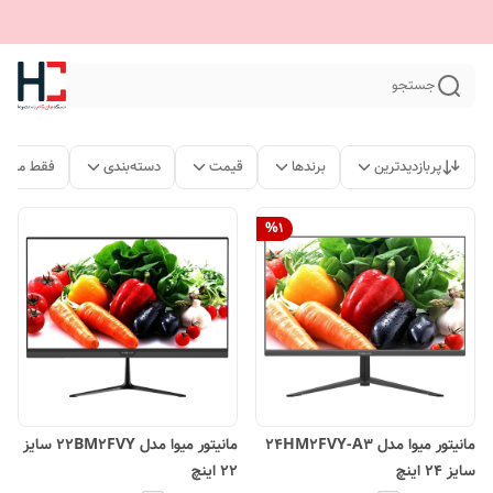
جستجو
پربازدیدترین
برندها
قیمت
دسته‌بندی
فقط محصو
%
1
مانیتور میوا مدل 24HM2FVY-A3
مانیتور میوا مدل 22BM2FVY سایز
سایز 24 اینچ
22 اینچ