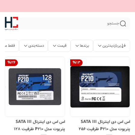
جستجو
پربازدیدترین
برندها
قیمت
دسته‌بندی
فقط محصو
%
24
%
13
اس اس دی اینترنال SATA III
اس اس دی اینترنال SATA III
پتریوت مدل P210 ظرفیت 256
پتریوت مدل P210 ظرفیت 128