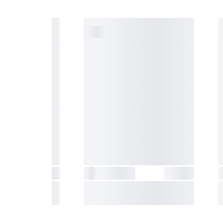
Black S) , تغییر
خودکار ورودی تصویر (Auto Input Switch) ,
حالت بهبود تشخیص رنگ (Color Weakness) ,
کاهش تاخیر ورودی (Dynamic Action Sync) ,
H , حالت مطالعه (Reader
 تنظیم زاویه (Tilt) ,
3