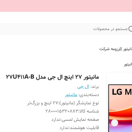
جستجو در محصولات
نیتور ))
رزومه شرکت
نیتور
مانیتور 27 اینچ ال جی مدل 27U411A-B
برند:
ال جی
دسته‌بندی
:
مانیتور
نوع نمایشگر (مانیتور)
:
27 اینچ و بزرگ‌تر
شناسه کالا
:
2800015320883
صفحه نمایش لمسی
:
ندارد
قابلیت هوشمند
:
ندارد