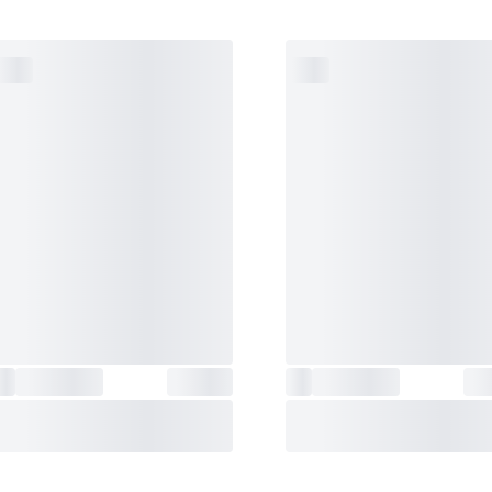
اسپیکر داخلی
:
ندارد
زاویه دید (افقی/عمودی)
:
178 درجه
تعداد رنگ قابل نمایش
:
16.7 میلیون رنگ
عمق رنگ
:
8 بیت
سایز پیکسل‌ها
:
0.2745 میلی‌متر
قابلیت‌های
تثبیت رنگ مشکی (tabilizer
فنی
مانیتور
:
DR Effect , HDR10
Mode)
قابلیت‌های گیمینگ
:
Flicker Safe , Crosshair
قابلیت‌های فیزیکی
اتصال به دیوار ,
مانیتور
:
طراحی بدون قاب
درگاه‌ها و فناوری‌های
HDMI 2.0 , D-Sub , جک .5
ارتباطی
:
میلی‌متری صدا