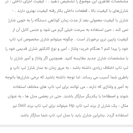
مشخصات ظاهری این موضوع را تشخیص دهید . - کیفیت اجزای داخلی : در
شارژرهای با کیفیت بالا ، قطعات داخلی بکار رفته کیفیت بهتری دارند . -
شارژر با کیفیت معمولی بعد از مدت زمان کوتاهی دستگاه را به خوبی شارژ
نمی کند ، حین استفاده به سرعت خیلی گرم می شود و جنس کابل آن از
کیفیت پایین تری برخوردار است . چگونه میتوانم شارژر مخصوص لپ تاپ
خود را پیدا کنم ؟ هنگام خرید؛ ولتاژ ، آمپر و نوع کانکتور شارژر قدیمی خود را
با مشخصات شارژر جدید مقایسه کنید. همچنین اگر ولتاژ و آمپر شارژر با
لپ تاپ اختلاف زیادی داشته باشد ، به مرور زمان به مدار شارژ لپ تاپ و
باطری شما آسیب می رساند. اما توجه داشته باشید که برخی شارژرها باتوجه
به آمپر و ولتاژی که دارند ، می توانند برای لپ تاپ های مختلف استفاده
شوند و اصطلاحا با یکدیگر سازگار باشند. حتی در بعضی مدل ها ، به عنوان
مثال : یک شارژر از برند لپ تاپ Hp میتواند برای لپ تاپ برند Dell نیز
استفاده گردد .بنابراین شارژر باید با مدل لپ تاپ شما سازگار باشد.