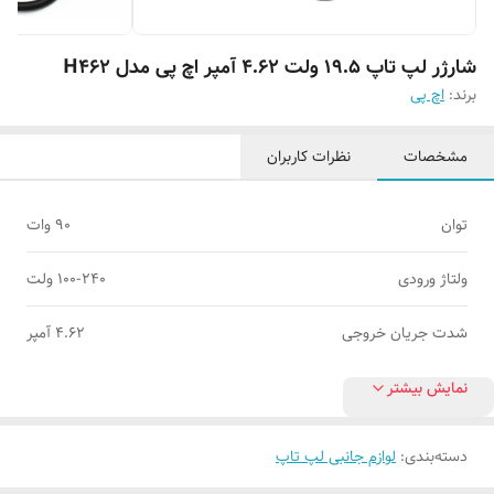
شارژر لپ تاپ 19.5 ولت 4.62 آمپر اچ پی مدل H462
برند:
اچ‌ پی
مشخصات
نظرات کاربران
توان
90 وات
ولتاژ ورودی
100-240 ولت
شدت جریان خروجی
4.62 آمپر
نمایش بیشتر
دسته‌بندی
:
لوازم جانبی لپ تاپ