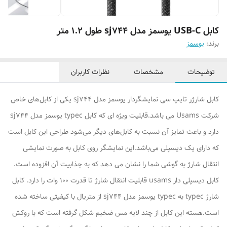
کابل USB-C یوسمز مدل sj744 طول 1.2 متر
برند:
یوسمز
توضیحات
مشخصات
نظرات کاربران
کابل شارژر تایپ سی نمایشگردار یوسمز مدل sj744 یکی از کابل‌های خاص
شرکت Usams می باشد.قابلیت ویژه ای که کابل typec یوسمز مدل sj744
دارد و باعث تمایز آن نسبت به کابل‌های دیگر می‌شود طراحی این کابل است
که دارای یک دیسپلی می‌باشد.این نمایشگر روی کابل به صورت نمایشی
انتقال شارژ به گوشی شما را نشان می دهد که به جذابیت آن افزوده است.
کابل دیسپلی دار usams قابلیت انتقال شارژ تا قدرت 100 وات را دارد. کابل
شارژ typec به typec یوسمز مدل sj744 از متریال با کیفیتی ساخته شده
است.هسته این کابل از چند لایه مس ضخیم شکل گرفته است که با روکش