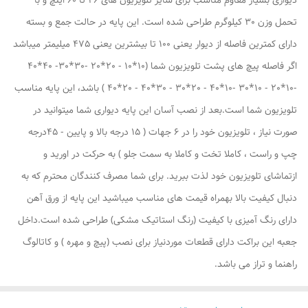
دیواری بسیار مقاوم مناسب برای سایز تلویزیون های 26 تا 60 اینچ و با
تحمل وزن 30 کیلوگرم طراحی شده است. این پایه در حالت جمع و بسته
دارای کمترین فاصله از دیوار یعنی 100 تا بیشترین یعنی 475 میلیمتر میباشد
اگر فاصله پیچ های پشت تلویزیون شما (10*10 - 20*20 -30*30- 40*40
-10*20 - 10*30 -10*40 - 20*30 - 30*40 - 20*40 ) باشد، این پایه مناسب
تلویزیون شما است.بعد از نصب آسان این پایه دیواری شما میتوانید در
صورت نیاز ، تلویزیون خود را در 6 جهات ( 15 درجه بالا و پایین - 45درجه
چپ و راست ، کاملا تخت و کاملا به سمت جلو ) به حرکت در اورید و
ازتماشای تلویزیون خود لذت ببرید. برای شما مصرف کنندگان محترم که به
دنبال کیفیت بالا بهمراه قیمت های مناسب میباشید این پایه از ورق آهن
دارای رنگ آمیزی با کیفیت (رنگ استاتیک مشکی) طراحی شده است.داخل
جعبه این براکت دارای قطعات موردنیاز برای نصب (پیچ و مهره ) و کاتالوگ
راهنما و تراز می باشد.