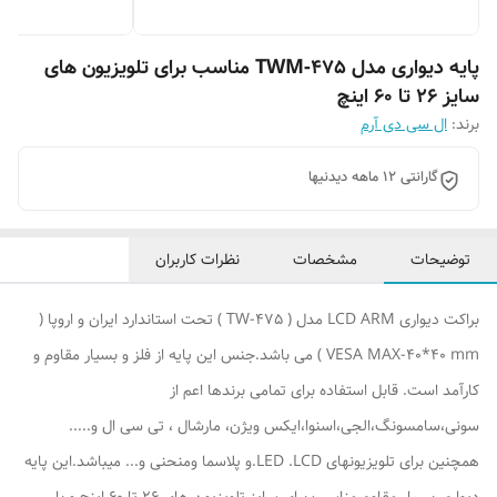
پایه دیواری مدل TWM-475 مناسب برای تلویزیون های
سایز 26 تا 60 اینچ
برند:
ال سی دی آرم
گارانتی 12 ماهه دیدنیها
توضیحات
مشخصات
نظرات کاربران
براکت دیواری LCD ARM مدل ( TW-475 ) تحت استاندارد ایران و اروپا (
VESA MAX-40*40 mm ) می باشد.جنس این پایه از فلز و بسیار مقاوم و
کارآمد است. قابل استفاده برای تمامی برندها اعم از
سونی،سامسونگ،الجی،اسنوا،ایکس ویژن، مارشال ، تی سی ال و.....
همچنین برای تلویزیونهای LED .LCD.و پلاسما ومنحنی و... میباشد.این پایه