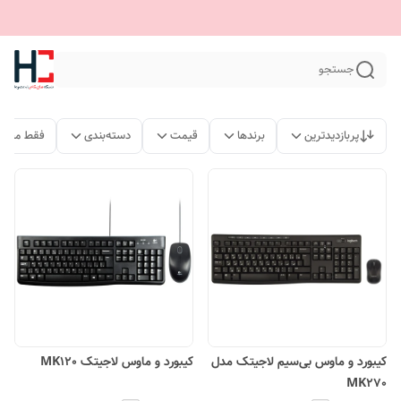
جستجو
پربازدیدترین
برندها
قیمت
دسته‌بندی
فقط محصو
کیبورد و ماوس بی‌سیم لاجیتک مدل
کیبورد و ماوس لاجیتک MK120
MK270